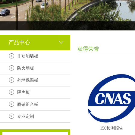
产品中心
获得荣誉
>
非功能墙板
>
防火墙板
>
外墙保温板
>
隔声板
>
商铺组合板
>
专业定制
150检测报告